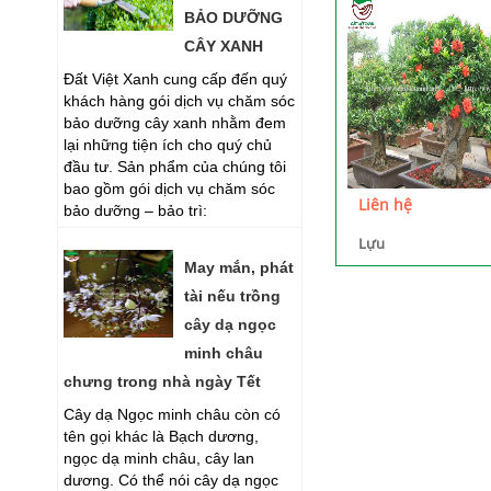
BẢO DƯỠNG
CÂY XANH
Đất Việt Xanh cung cấp đến quý
khách hàng gói dịch vụ chăm sóc
bảo dưỡng cây xanh nhằm đem
lại những tiện ích cho quý chủ
đầu tư. Sản phẩm của chúng tôi
bao gồm gói dịch vụ chăm sóc
Liên hệ
bảo dưỡng – bảo trì:
Lựu
May mắn, phát
tài nếu trồng
cây dạ ngọc
minh châu
chưng trong nhà ngày Tết
Cây dạ Ngọc minh châu còn có
tên gọi khác là Bạch dương,
ngọc dạ minh châu, cây lan
dương. Có thể nói cây dạ ngọc