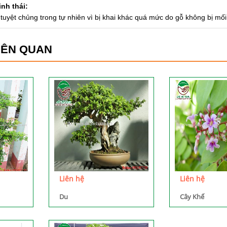
inh thái:
tuyệt chủng trong tự nhiên vì bị khai khác quá mức do gỗ không bị mố
IÊN QUAN
Liên hệ
Liên hệ
Du
Cây Khế