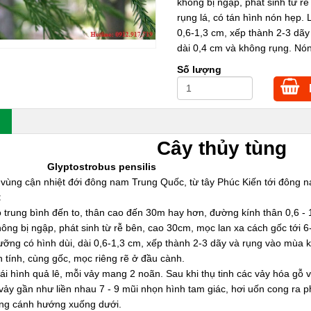
không bị ngập, phát sinh từ r
rụng lá, có tán hình nón hẹp. 
0,6-1,3 cm, xếp thành 2-3 dãy
dài 0,4 cm và không rụng. Nón
Số lượng
Cây thủy tùng
 học:
Glyptostrobus pensilis
 vùng cận nhiệt đới đông nam Trung Quốc, từ tây Phúc Kiến tới đông
:
ỗ trung bình đến to, thân cao đến 30m hay hơn, đường kính thân 0,6 -
hông bị ngập, phát sinh từ rễ bên, cao 30cm, mọc lan xa cách gốc tới 6
ỡng có hình dùi, dài 0,6-1,3 cm, xếp thành 2-3 dãy và rụng vào mùa k
 tính, cùng gốc, mọc riêng rẽ ở đầu cành.
ái hình quả lê, mỗi vảy mang 2 noãn. Sau khi thụ tinh các vảy hóa gỗ 
vảy gần như liền nhau 7 - 9 mũi nhọn hình tam giác, hơi uốn cong ra p
ng cánh hướng xuống dưới.