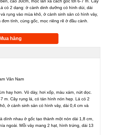
ễ bên, cao 30cm, mọc lan xa cách gốc tới 6-7 m. Cây
Lá có 2 dạng: ở cành dinh dưỡng có hình dùi, dài
 và rụng vào mùa khô, ở cành sinh sản có hình vảy,
 đơn tính, cùng gốc, mọc riêng rẽ ở đầu cành.
Mua hàng
 nam Vân Nam
 1m hay hơn. Vỏ dày, hơi xốp, màu xám, nứt dọc.
-7 m. Cây rụng lá, có tán hình nón hẹp. Lá có 2
hô, ở cành sinh sản có hình vảy, dài 0,4 cm và
và dính nhau ở gốc tạo thành một nón dài 1,8 cm,
hía ngoài. Mỗi vảy mang 2 hạt, hình trứng, dài 13