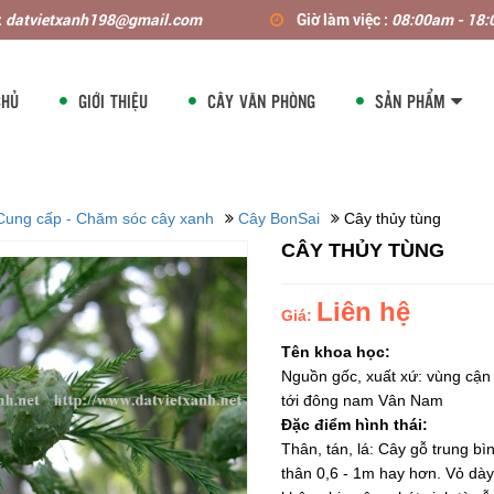
:
datvietxanh198@gmail.com
Giờ làm việc :
08:00am - 18
CHỦ
GIỚI THIỆU
CÂY VĂN PHÒNG
SẢN PHẨM
Cung cấp - Chăm sóc cây xanh
Cây BonSai
Cây thủy tùng
CÂY THỦY TÙNG
Liên hệ
Giá:
Tên khoa học
Nguồn gốc, xuất xứ: vùng cận
tới đông nam Vân Nam
Đặc điểm hình thái:
Thân, tán, lá: Cây gỗ trung b
thân 0,6 - 1m hay hơn. Vỏ dày