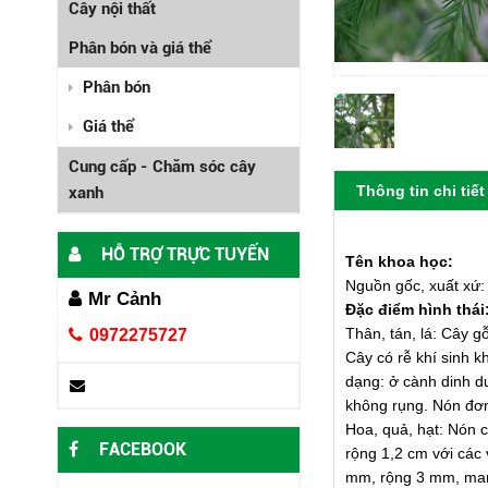
Cây nội thất
Phân bón và giá thể
Phân bón
Giá thể
Cung cấp - Chăm sóc cây
Thông tin chi tiết
xanh
HỖ TRỢ TRỰC TUYẾN
Tên khoa
Nguồn gốc, xuất xứ:
Mr Cảnh
Đặc điểm hình thái
Thân, tán, lá: Cây g
0972275727
Cây có rễ khí sinh k
dạng: ở cành dinh dư
không rụng. Nón đơn
Hoa, quả, hạt: Nón c
FACEBOOK
rộng 1,2 cm với các 
mm, rộng 3 mm, ma