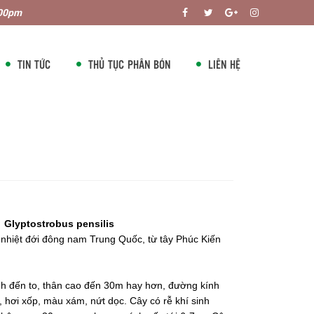
:00pm
TIN TỨC
THỦ TỤC PHÂN BÓN
LIÊN HỆ
:
Glyptostrobus pensilis
 nhiệt đới đông nam Trung Quốc, từ tây Phúc Kiến
ình đến to, thân cao đến 30m hay hơn, đường kính
, hơi xốp, màu xám, nứt dọc. Cây có rễ khí sinh