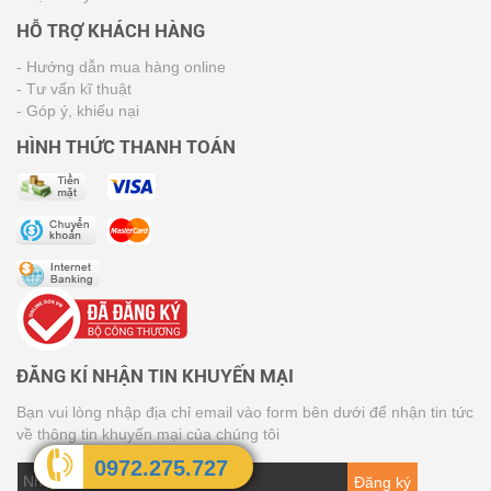
HỖ TRỢ KHÁCH HÀNG
- Hướng dẫn mua hàng online
- Tư vấn kĩ thuật
- Góp ý, khiếu nại
HÌNH THỨC THANH TOÁN
ĐĂNG KÍ NHẬN TIN KHUYẾN MẠI
Bạn vui lòng nhập địa chỉ email vào form bên dưới để nhận tin tức
về thông tin khuyến mại của chúng tôi
0972.275.727
Đăng ký