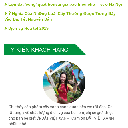
Lợn đất 'cõng' quất bonsai giá bạc triệu chơi Tết ở Hà Nội
Ý Nghĩa Của Những Loài Cây Thường Được Trưng Bày
Vào Dịp Tết Nguyên Đán
Dịch vụ Hoa tết 2019
Ý KIẾN KHÁCH HÀNG
Chị thấy sản phẩm cây xanh cảnh quan bên em rất đẹp. Chị
rất ưng ý về chất lượng dịch vụ của bên em, chị sẽ giới thiệu
cho bạn bè biết về ĐẤT VIỆT XANH. Cảm ơn ĐẤT VIỆT XANH
nhiều nhé.