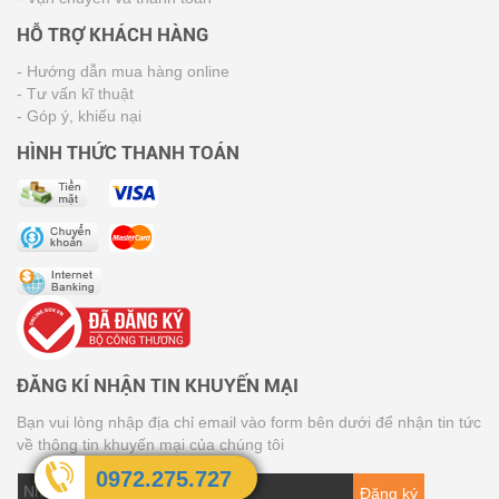
HỖ TRỢ KHÁCH HÀNG
- Hướng dẫn mua hàng online
- Tư vấn kĩ thuật
- Góp ý, khiếu nại
HÌNH THỨC THANH TOÁN
ĐĂNG KÍ NHẬN TIN KHUYẾN MẠI
Bạn vui lòng nhập địa chỉ email vào form bên dưới để nhận tin tức
về thông tin khuyến mại của chúng tôi
0972.275.727
Đăng ký