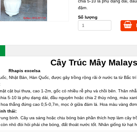
chia 5-10 lá phụ dạng dải, đ
đậm.
Số lượng
Cây Trúc Mây Malays
 Rhapis excelsa
ốc, Nhật Bản, Hàn Quốc, được gây trồng rộng rãi ở nước ta từ Bắc tr
:
mật cật bụi thưa, cao 1-2m, gốc có nhiều rễ phụ và chồi bên. Thân nhẵ
, chia 5-10 lá phụ dạng dải, đầu nguyên hoặc chia 2 thùy nông, màu xa
hoa thẳng đứng cao 0,5-0,7m, mọc ở giữa đám lá. Hoa màu vàng đơn 
inh thái:
 trung bình. Cây ưa sáng hoặc chịu bóng bán phần thích hợp làm cây tr
 còn nhỏ đòi hỏi phải che bóng, đất thoát nước tốt. Nhân giống từ hạ