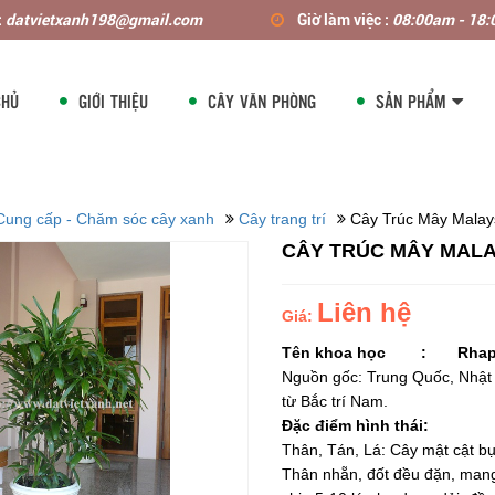
:
datvietxanh198@gmail.com
Giờ làm việc :
08:00am - 18
CHỦ
GIỚI THIỆU
CÂY VĂN PHÒNG
SẢN PHẨM
Cung cấp - Chăm sóc cây xanh
Cây trang trí
Cây Trúc Mây Malay
CÂY TRÚC MÂY MALA
Liên hệ
Giá:
Tên khoa học : Rhapis
Nguồn gốc: Trung Quốc, Nhật 
từ Bắc trí Nam.
Đặc điểm hình thái:
Thân, Tán, Lá: Cây mật cật bụ
Thân nhẵn, đốt đều đặn, mang 