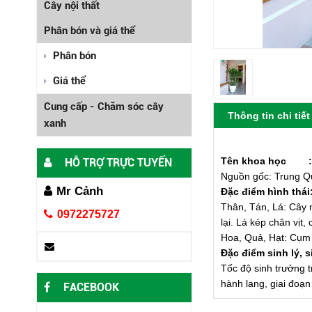
Cây nội thất
Phân bón và giá thể
Phân bón
Giá thể
Cung cấp - Chăm sóc cây
Thông tin chi tiết
xanh
Tên khoa học :
HỖ TRỢ TRỰC TUYẾN
Nguồn gốc: Trung Qu
Mr Cảnh
Đặc điểm hình thái
Thân, Tán, Lá: Cây 
0972275727
lại. Lá kép chân vịt
Hoa, Quả, Hạt: Cụm 
Đặc điểm sinh lý, s
Tốc độ sinh trưởng
hành lang, giai đoạn
FACEBOOK