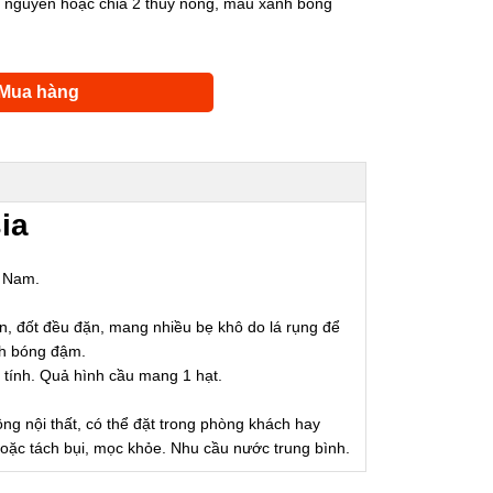
ầu nguyên hoặc chia 2 thùy nông, màu xanh bóng
Mua hàng
ia
í Nam.
n, đốt đều đặn, mang nhiều bẹ khô do lá rụng để
nh bóng đậm.
tính. Quả hình cầu mang 1 hạt.
ồng nội thất, có thể đặt trong phòng khách hay
t hoặc tách bụi, mọc khỏe. Nhu cầu nước trung bình.