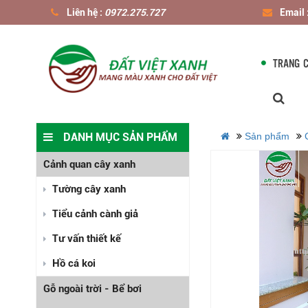
Liên hệ :
0972.275.727
Email 
TRANG 
DANH MỤC SẢN PHẨM
Sản phẩm
Cảnh quan cây xanh
Tường cây xanh
Tiểu cảnh cành giả
Tư vấn thiết kế
Hồ cá koi
Gỗ ngoài trời - Bể bơi