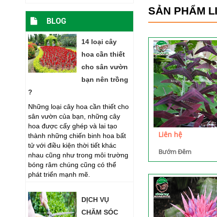
SẢN PHẨM L
BLOG
14 loại cây
hoa cần thiết
cho sân vườn
bạn nên trồng
?
Những loại cây hoa cần thiết cho
sân vườn của bạn, những cây
hoa được cấy ghép và lai tạo
Liên hệ
thành những chiến binh hoa bất
tử với điều kiện thời tiết khác
Bướm Đêm
nhau cũng như trong môi trường
bóng râm chúng cũng có thể
phát triển mạnh mẽ.
DỊCH VỤ
CHĂM SÓC