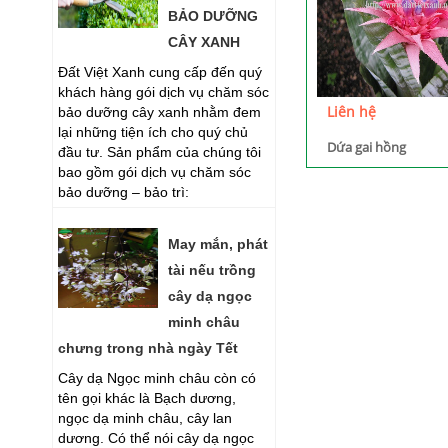
BẢO DƯỠNG
CÂY XANH
Đất Việt Xanh cung cấp đến quý
khách hàng gói dịch vụ chăm sóc
Liên hệ
bảo dưỡng cây xanh nhằm đem
lại những tiện ích cho quý chủ
Dứa gai hồng
đầu tư. Sản phẩm của chúng tôi
bao gồm gói dịch vụ chăm sóc
bảo dưỡng – bảo trì:
May mắn, phát
tài nếu trồng
cây dạ ngọc
minh châu
chưng trong nhà ngày Tết
Cây dạ Ngọc minh châu còn có
tên gọi khác là Bạch dương,
ngọc dạ minh châu, cây lan
dương. Có thể nói cây dạ ngọc