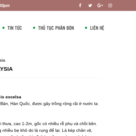
:00pm
TIN TỨC
THỦ TỤC PHÂN BÓN
LIÊN HỆ
sia
YSIA
 excelsa
Bản, Hàn Quốc, được gây trồng rộng rãi ở nước ta
i thưa, cao 1-2m, gốc có nhiều rễ phụ và chồi bên.
nhiều bẹ khô do lá rụng để lại. Lá kép chân vịt,