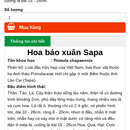
cuống lá dài 15 - 26cm.
Số lượng
Mua hàng
Thông tin chi tiết
Hoa báo xuân Sapa
Tên khoa học
:
Primula chapaensis
Phân bố:
Loài đặc hữu hẹp của Việt Nam, loài thực vật thuộc
họ Anh thảo Primulaceae mới chỉ gặp ở một điểm thuộc tỉnh
Lào Cai (Sapa).
Đặc điểm hình thái:
Thân, Tán, Lá: Cây thân thảo sống lâu năm, thân rễ có đường
kính khoảng 2cm, phủ dầy lông màu hung, mang nhiều sẹo lá
và cụm hoa. Lá rất ít, thường chỉ có 2 ở gốc, có phiến hình
tim, dài 10 - 28cm, rộng 8 - 20cm, nhọn ở đầu, nhẵn ở mặt
trên, nhẵn hay có vảy mịn ở mặt dưới, có răng nhỏ và đều
đặn ở mép lá, cuống lá dài 15 - 26cm.Hoa, Quả, Hạt: Cụm