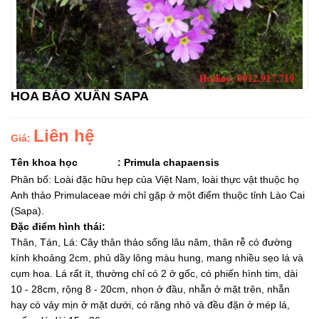
HOA BÁO XUÂN SAPA
Liên hệ
Giá:
Tên khoa học
:
Primula chapaensis
Phân bố:
Loài đặc hữu hẹp của Việt Nam, loài thực vật thuộc họ
Anh thảo Primulaceae mới chỉ gặp ở một điểm thuộc tỉnh Lào Cai
(Sapa).
Đặc điểm hình thái:
Thân, Tán, Lá: Cây thân thảo sống lâu năm, thân rễ có đường
kính khoảng 2cm, phủ dầy lông màu hung, mang nhiều sẹo lá và
cụm hoa. Lá rất ít, thường chỉ có 2 ở gốc, có phiến hình tim, dài
10 - 28cm, rộng 8 - 20cm, nhọn ở đầu, nhẵn ở mặt trên, nhẵn
hay có vảy mịn ở mặt dưới, có răng nhỏ và đều đặn ở mép lá,