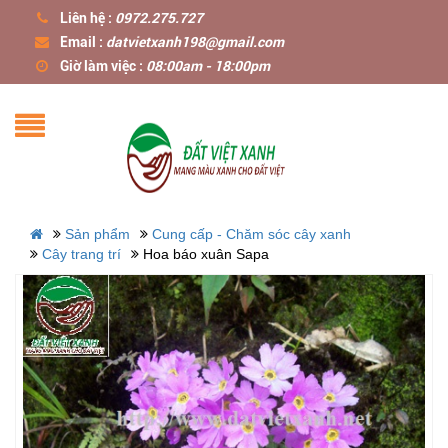
Liên hệ :
0972.275.727
Email :
datvietxanh198@gmail.com
Giờ làm việc :
08:00am - 18:00pm
Sản phẩm
Cung cấp - Chăm sóc cây xanh
Cây trang trí
Hoa báo xuân Sapa