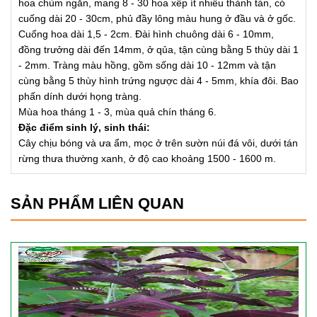
hoa chùm ngắn, mang 8 - 30 hoa xếp ít nhiều thành tán, có
cuống dài 20 - 30cm, phủ đầy lông màu hung ở đầu và ở gốc.
Cuống hoa dài 1,5 - 2cm. Đài hình chuông dài 6 - 10mm,
đồng trưởng dài đến 14mm, ở qủa, tận cùng bằng 5 thùy dài 1
- 2mm. Tràng màu hồng, gồm sống dài 10 - 12mm và tận
cùng bằng 5 thùy hình trứng ngược dài 4 - 5mm, khía đôi. Bao
phấn dính dưới họng tràng.
Mùa hoa tháng 1 - 3, mùa quả chín tháng 6.
Đặc điểm sinh lý, sinh thái:
Cây chịu bóng và ưa ẩm, mọc ở trên sườn núi đá vôi, dưới tán
rừng thưa thường xanh, ở độ cao khoảng 1500 - 1600 m.
SẢN PHẨM LIÊN QUAN