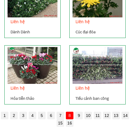
Liên hệ
Liên hệ
Dành Dành
Cúc đại đóa
Liên hệ
Liên hệ
Hỏa tiễn thảo
Tiểu cảnh ban công
1
2
3
4
5
6
7
8
9
10
11
12
13
14
15
16