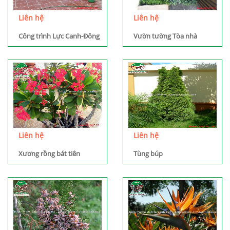
Liên hệ
Liên hệ
Công trình Lực Canh-Đông
Vườn tường Tòa nhà
Anh- Hà Nội
Vincom - Nguyễn Chí
Thanh
Liên hệ
Liên hệ
Xương rồng bát tiên
Tùng búp