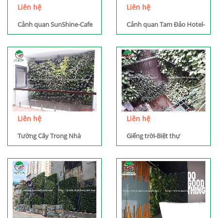
Liên hệ
Liên hệ
Cảnh quan SunShine-Cafe
Cảnh quan Tam Đảo Hotel-
Spa
Liên hệ
Liên hệ
Tường Cây Trong Nhà
Giếng trời-Biệt thự
Cipucha-Phú Thượng-Hồ
Tây-HN