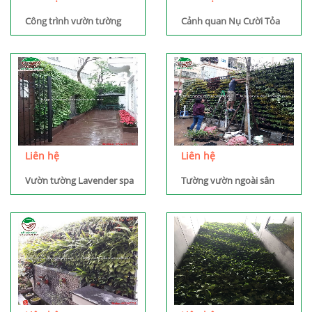
Công trình vườn tường
Cảnh quan Nụ Cười Tỏa
Penthouse - Ecopark
Sáng
Liên hệ
Liên hệ
Vườn tường Lavender spa
Tường vườn ngoài sân
- Điện Biên Phủ - HN