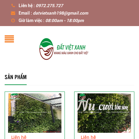
Liên hệ :
0972.275.727
Email :
datvietxanh198@gmail.com
Giờ làm việc :
08:00am - 18:00pm
SẢN PHẨM
Liên hệ
Liên hệ