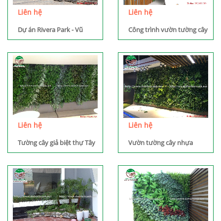
Liên hệ
Liên hệ
Dự án Rivera Park - Vũ
Công trình vườn tường cây
Trọng Phụng
giả đường Minh Khai
Liên hệ
Liên hệ
Tường cây giả biệt thự Tây
Vườn tường cây nhựa
Hồ
Nguyễn Huy Tưởng