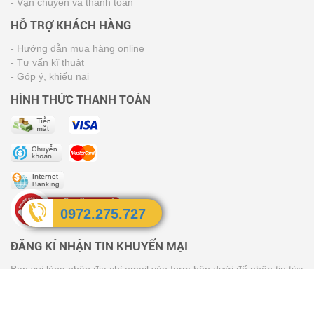
- Vận chuyển và thanh toán
HỖ TRỢ KHÁCH HÀNG
- Hướng dẫn mua hàng online
- Tư vấn kĩ thuật
- Góp ý, khiếu nại
HÌNH THỨC THANH TOÁN
0972.275.727
ĐĂNG KÍ NHẬN TIN KHUYẾN MẠI
Bạn vui lòng nhập địa chỉ email vào form bên dưới để nhận tin tức
về thông tin khuyến mại của chúng tôi