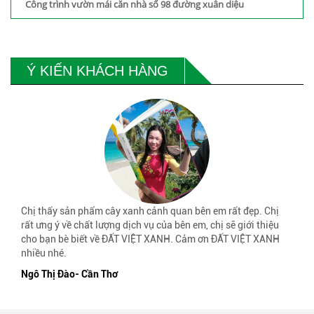
Công trình vườn mái căn nhà số 98 đường xuân diệu
Ý KIẾN KHÁCH HÀNG
Chị thấy sản phẩm cây xanh cảnh quan bên em rất đẹp. Chị
rất ưng ý về chất lượng dịch vụ của bên em, chị sẽ giới thiệu
cho bạn bè biết về ĐẤT VIỆT XANH. Cảm ơn ĐẤT VIỆT XANH
nhiều nhé.
Ngô Thị Đào- Cần Thơ