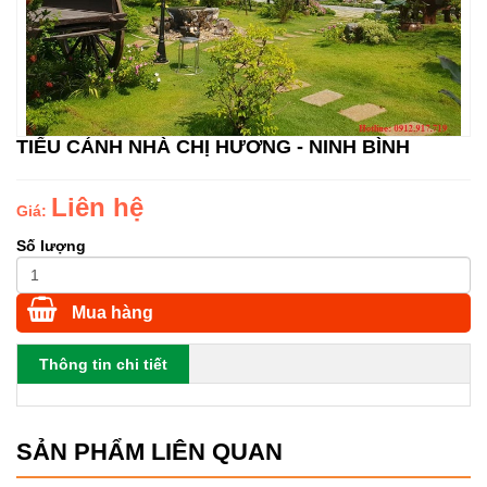
TIỂU CẢNH NHÀ CHỊ HƯƠNG - NINH BÌNH
Liên hệ
Giá:
Số lượng
Mua hàng
Thông tin chi tiết
SẢN PHẨM LIÊN QUAN