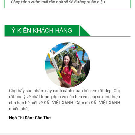
Công trình vườn mái căn nhà số 98 đường xuân diệu
Ý KIẾN KHÁCH HÀNG
Chị thấy sản phẩm cây xanh cảnh quan bên em rất đẹp. Chị
rất ưng ý về chất lượng dịch vụ của bên em, chị sẽ giới thiệu
cho bạn bè biết về ĐẤT VIỆT XANH. Cảm ơn ĐẤT VIỆT XANH
nhiều nhé.
Ngô Thị Đào- Cần Thơ