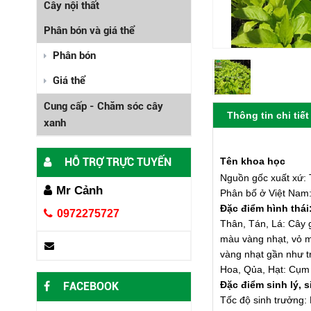
Cây nội thất
Phân bón và giá thể
Phân bón
Giá thể
Cung cấp - Chăm sóc cây
Thông tin chi tiết
xanh
HỖ TRỢ TRỰC TUYẾN
Tên khoa học
Nguồn gốc xuất xứ
Mr Cảnh
Phân bố ở Việt Na
Đặc điểm hình thái
0972275727
Thân, Tán, Lá: Câ
màu vàng nhạt, vỏ m
vàng nhạt gần như t
Hoa, Qủa, Hạt: Cụm 
Đặc điểm sinh lý, s
FACEBOOK
Tốc độ sinh trưởng