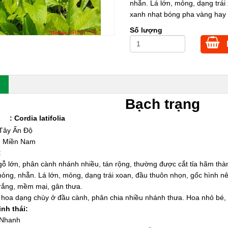
nhẵn. Lá lớn, mỏng, dạng trái
xanh nhạt bóng pha vàng hay 
Số lượng
Bạch trạng
:
Cordia latifolia
: Tây Ấn Độ
m: Miền Nam
:
y gỗ lớn, phân cành nhánh nhiều, tán rộng, thường được cắt tỉa hãm th
ỏng, nhẵn. Lá lớn, mỏng, dạng trái xoan, đầu thuôn nhọn, gốc hình 
rắng, mềm mại, gân thưa.
hoa dạng chùy ở đầu cành, phân chia nhiều nhánh thưa. Hoa nhỏ bé,
inh thái:
: Nhanh