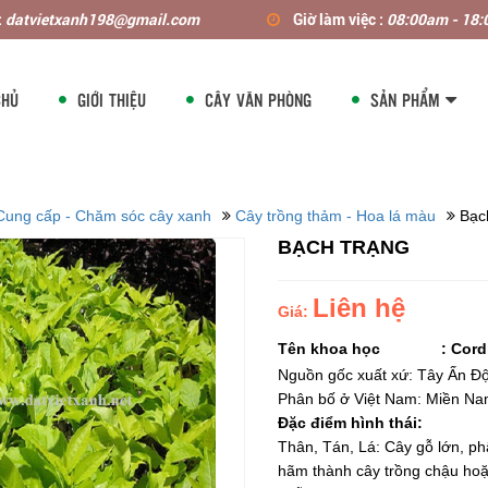
:
datvietxanh198@gmail.com
Giờ làm việc :
08:00am - 18
CHỦ
GIỚI THIỆU
CÂY VĂN PHÒNG
SẢN PHẨM
Cung cấp - Chăm sóc cây xanh
Cây trồng thảm - Hoa lá màu
Bạch
BẠCH TRẠNG
Liên hệ
Giá:
Tên khoa học
:
Cordi
Nguồn gốc xuất xứ: Tây Ấn Đ
Phân bố ở Việt Nam: Miền N
Đặc điểm hình thái:
Thân, Tán, Lá: Cây gỗ lớn, p
hãm thành cây trồng chậu hoặ