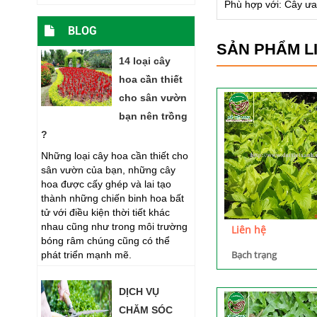
Phù hợp với: Cây
BLOG
SẢN PHẨM L
14 loại cây
hoa cần thiết
cho sân vườn
bạn nên trồng
?
Những loại cây hoa cần thiết cho
sân vườn của bạn, những cây
hoa được cấy ghép và lai tạo
thành những chiến binh hoa bất
tử với điều kiện thời tiết khác
nhau cũng như trong môi trường
Liên hệ
bóng râm chúng cũng có thể
Bạch trạng
phát triển mạnh mẽ.
DỊCH VỤ
CHĂM SÓC