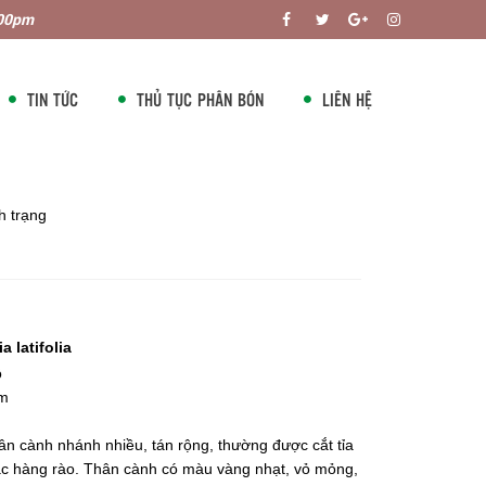
:00pm
TIN TỨC
THỦ TỤC PHÂN BÓN
LIÊN HỆ
 trạng
a latifolia
ộ
am
hân cành nhánh nhiều, tán rộng, thường được cắt tỉa
c hàng rào. Thân cành có màu vàng nhạt, vỏ mỏng,