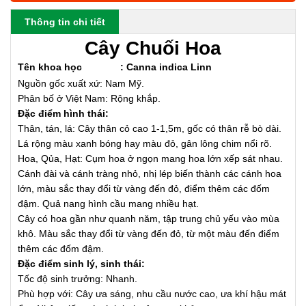
Thông tin chi tiết
Cây Chuối Hoa
Tên khoa học
:
Canna indica Linn
Nguồn gốc xuất xứ: Nam Mỹ.
Phân bố ở Việt Nam: Rộng khắp.
Đặc điểm hình thái:
Thân, tán, lá: Cây thân cỏ cao 1-1,5m, gốc có thân rễ bò dài.
Lá rộng màu xanh bóng hay màu đỏ, gân lông chim nổi rõ.
Hoa, Qủa, Hạt: Cụm hoa ở ngọn mang hoa lớn xếp sát nhau.
Cánh đài và cánh tràng nhỏ, nhị lép biến thành các cánh hoa
lớn, màu sắc thay đổi từ vàng đến đỏ, điểm thêm các đốm
đậm. Quả nang hình cầu mang nhiều hạt.
Cây có hoa gần như quanh năm, tập trung chủ yếu vào mùa
khô. Màu sắc thay đổi từ vàng đến đỏ, từ một màu đến điểm
thêm các đốm đậm.
Đặc điểm sinh lý, sinh thái:
Tốc độ sinh trưởng: Nhanh.
Phù hợp với: Cây ưa sáng, nhu cầu nước cao, ưa khí hậu mát