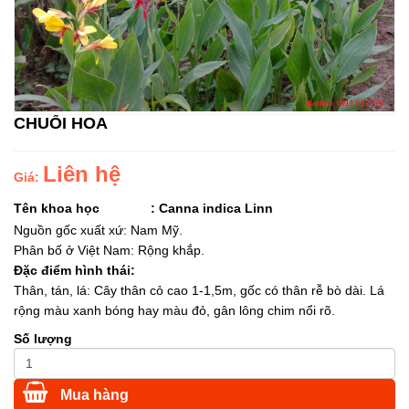
CHUỐI HOA
Liên hệ
Giá:
Tên khoa học
:
Canna indica Linn
Nguồn gốc xuất xứ: Nam Mỹ.
Phân bố ở Việt Nam: Rộng khắp.
Đặc điểm hình thái:
Thân, tán, lá: Cây thân cỏ cao 1-1,5m, gốc có thân rễ bò dài. Lá
rộng màu xanh bóng hay màu đỏ, gân lông chim nổi rõ.
Số lượng
Mua hàng