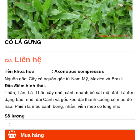
CỎ LÁ GỪNG
Liên hệ
Giá:
Tên khoa học
:
Axonopus compressus
Nguồn gốc: Cây có nguồn gốc từ Nam Mỹ, Mexico và Brazil.
Đặc điểm hình thái:
Thân, Tán, Lá: Thân cây nhỏ, cành nhánh bò sát mặt đất. Lá đơn
dạng bầu, nhỏ, dài.Cành và gốc kéo dài thành cuống có màu đỏ
nâu. Phiến lá màu xanh bóng, nhẵn, viền mép có lông nhỏ.
Số lượng
Mua hàng