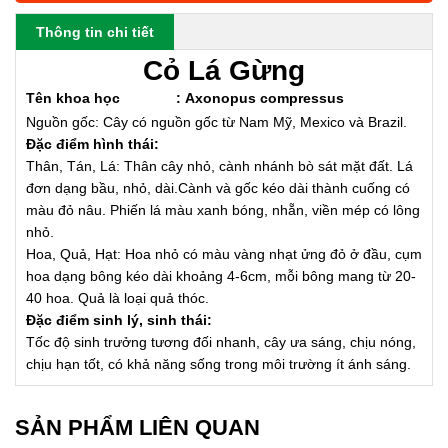
Thông tin chi tiết
Cỏ Lá Gừng
Tên khoa học
:
Axonopus compressus
Nguồn gốc: Cây có nguồn gốc từ Nam Mỹ, Mexico và Brazil.
Đặc điểm hình thái:
Thân, Tán, Lá: Thân cây nhỏ, cành nhánh bò sát mặt đất. Lá
đơn dạng bầu, nhỏ, dài.Cành và gốc kéo dài thành cuống có
màu đỏ nâu. Phiến lá màu xanh bóng, nhẵn, viền mép có lông
nhỏ.
Hoa, Quả, Hạt: Hoa nhỏ có màu vàng nhạt ửng đỏ ở đầu, cụm
hoa dạng bông kéo dài khoảng 4-6cm, mỗi bông mang từ 20-
40 hoa. Quả là loại quả thóc.
Đặc điểm sinh lý, sinh thái:
Tốc độ sinh trưởng tương đối nhanh, cây ưa sáng, chịu nóng,
chịu hạn tốt, có khả năng sống trong môi trường ít ánh sáng.
SẢN PHẨM LIÊN QUAN